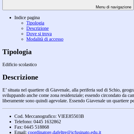
Menu di navigazione
Indice pagina
Tipologia
Descrizione
Dove si trova
Modalità di accesso
Tipologia
Edificio scolastico
Descrizione
E’ situata nel quartiere di Giavenale, alla periferia sud di Schio, geogr
sviluppando anche come zona residenziale; essendo circondato da campi 
liberamente sono quindi agevolate. Essendo Giavenale un quartiere peri
Cod. Meccanografico: VIEE85503B
Telefono: 0445 1632862
Fax: 0445 518868
Email:
coordinatore.dafeltre@icfusinato.edu.it