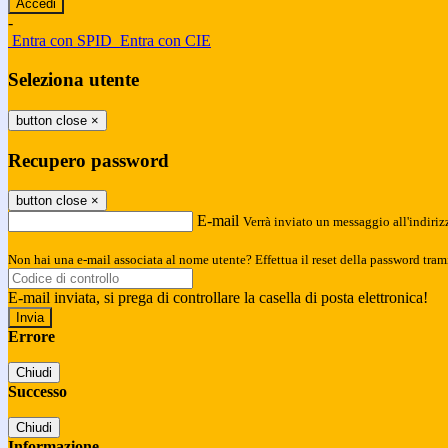
-
Entra con SPID
Entra con CIE
Seleziona utente
button close
×
Recupero password
button close
×
E-mail
Verrà inviato un messaggio all'indirizz
Non hai una e-mail associata al nome utente? Effettua il reset della password tram
E-mail inviata, si prega di controllare la casella di posta elettronica!
Errore
Chiudi
Successo
Chiudi
Informazione