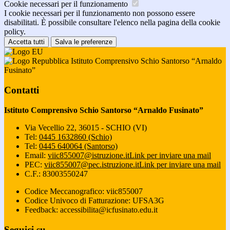
Cookie necessari per il funzionamento
I cookie necessari per il funzionamento non possono essere
disabilitati. È possibile consultare l'elenco nella pagina della cookie
policy.
Accetta tutti
Salva le preferenze
Istituto Comprensivo Schio Santorso “Arnaldo
Fusinato”
Contatti
Istituto Comprensivo Schio Santorso “Arnaldo Fusinato”
Via Vecellio 22, 36015 - SCHIO (VI)
Tel:
0445 1632860 (Schio)
Tel:
0445 640064 (Santorso)
Email:
viic855007@istruzione.it
Link per inviare una mail
PEC:
viic855007@pec.istruzione.it
Link per inviare una mail
C.F.: 83003550247
Codice Meccanografico: viic855007
Codice Univoco di Fatturazione: UFSA3G
Feedback: accessibilita@icfusinato.edu.it
Seguici su