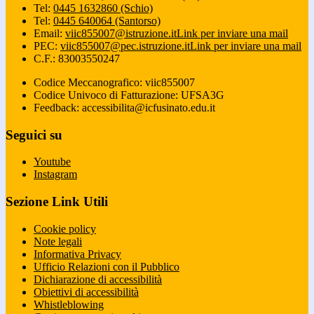
Tel:
0445 1632860 (Schio)
Tel:
0445 640064 (Santorso)
Email:
viic855007@istruzione.it
Link per inviare una mail
PEC:
viic855007@pec.istruzione.it
Link per inviare una mail
C.F.: 83003550247
Codice Meccanografico: viic855007
Codice Univoco di Fatturazione: UFSA3G
Feedback: accessibilita@icfusinato.edu.it
Seguici su
Youtube
Instagram
Sezione Link Utili
Cookie policy
Note legali
Informativa Privacy
Ufficio Relazioni con il Pubblico
Dichiarazione di accessibilità
Obiettivi di accessibilità
Whistleblowing