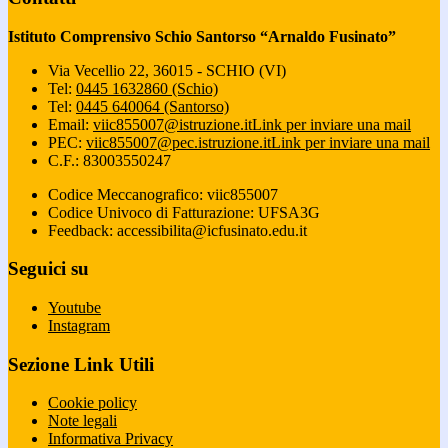
Istituto Comprensivo Schio Santorso “Arnaldo Fusinato”
Via Vecellio 22, 36015 - SCHIO (VI)
Tel:
0445 1632860 (Schio)
Tel:
0445 640064 (Santorso)
Email:
viic855007@istruzione.it
Link per inviare una mail
PEC:
viic855007@pec.istruzione.it
Link per inviare una mail
C.F.: 83003550247
Codice Meccanografico: viic855007
Codice Univoco di Fatturazione: UFSA3G
Feedback: accessibilita@icfusinato.edu.it
Seguici su
Youtube
Instagram
Sezione Link Utili
Cookie policy
Note legali
Informativa Privacy