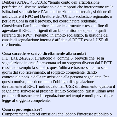
Delibera ANAC 430/2016: “tenuto conto dell’articolazione
periferica del sistema scolastico e dei rapporti che intercorrono tra le
istituzioni scolastiche e l’Amministrazione ministeriale, si ritiene di
individuare il RPC nel Direttore dell’Ufficio scolastico regionale, o
per le regioni in cui è previsto, nel coordinatore regionale.
Considerato l’ambito territoriale particolarmente esteso, al fine di
agevolare il RPC, i dirigenti di ambito territoriale operano quali
referenti del RPC”. Pertanto, in ambito scolastico, la gestione del
canale di segnalazione interna è affidata al RPCT ossia l’USR di
riferimento.
Cosa succede se scrivo direttamente alla scuola?
Il D. Lgs. 24/2023, all’articolo 4, comma 6, prevede che, se la
segnalazione interna è presentata ad un soggetto diverso dal RPCT
(ossia ad esempio la scuola), quest’ultima è trasmessa, entro sette
giorni dal suo ricevimento, al soggetto competente, dando
contestuale notizia della trasmissione alla persona segnalante. Per
questo motivo, pur ricordando l’obbligo di segnalazione
direttamente al RPCT individuato nell’USR di riferimento, qualora il
segnalante scrivesse al presente Istituto Scolastico, quest’ultimo avrà
premura di trasmettere la segnalazione nei tempi e modi previsti per
legge al soggetto competente.
Cosa si può segnalare?
Comportamenti, atti od omissioni che ledono l’interesse pubblico o