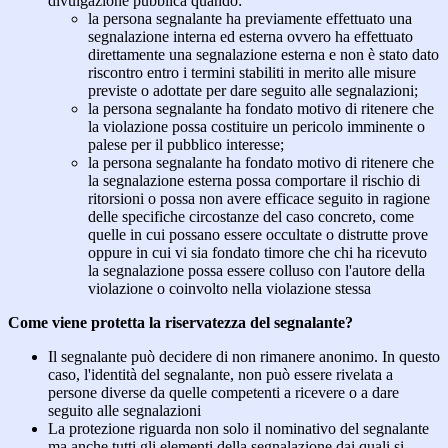
divulgazione pubblica quando:
la persona segnalante ha previamente effettuato una
segnalazione interna ed esterna ovvero ha effettuato
direttamente una segnalazione esterna e non è stato dato
riscontro entro i termini stabiliti in merito alle misure
previste o adottate per dare seguito alle segnalazioni;
la persona segnalante ha fondato motivo di ritenere che
la violazione possa costituire un pericolo imminente o
palese per il pubblico interesse;
la persona segnalante ha fondato motivo di ritenere che
la segnalazione esterna possa comportare il rischio di
ritorsioni o possa non avere efficace seguito in ragione
delle specifiche circostanze del caso concreto, come
quelle in cui possano essere occultate o distrutte prove
oppure in cui vi sia fondato timore che chi ha ricevuto
la segnalazione possa essere colluso con l'autore della
violazione o coinvolto nella violazione stessa
Come viene protetta la riservatezza del segnalante?
Il segnalante può decidere di non rimanere anonimo. In questo
caso, l'identità del segnalante, non può essere rivelata a
persone diverse da quelle competenti a ricevere o a dare
seguito alle segnalazioni
La protezione riguarda non solo il nominativo del segnalante
ma anche tutti gli elementi della segnalazione dai quali si