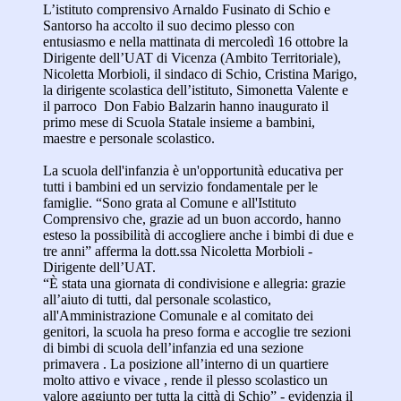
L’istituto comprensivo Arnaldo Fusinato di Schio e
Santorso ha accolto il suo decimo plesso con
entusiasmo e nella mattinata di mercoledì 16 ottobre la
Dirigente dell’UAT di Vicenza (Ambito Territoriale),
Nicoletta Morbioli, il sindaco di Schio, Cristina Marigo,
la dirigente scolastica dell’istituto, Simonetta Valente e
il parroco Don Fabio Balzarin hanno inaugurato il
primo mese di Scuola Statale insieme a bambini,
maestre e personale scolastico.
La scuola dell'infanzia è un'opportunità educativa per
tutti i bambini ed un servizio fondamentale per le
famiglie. “Sono grata al Comune e all'Istituto
Comprensivo che, grazie ad un buon accordo, hanno
esteso la possibilità di accogliere anche i bimbi di due e
tre anni” afferma la dott.ssa Nicoletta Morbioli -
Dirigente dell’UAT.
“È stata una giornata di condivisione e allegria: grazie
all’aiuto di tutti, dal personale scolastico,
all'Amministrazione Comunale e al comitato dei
genitori, la scuola ha preso forma e accoglie tre sezioni
di bimbi di scuola dell’infanzia ed una sezione
primavera . La posizione all’interno di un quartiere
molto attivo e vivace , rende il plesso scolastico un
valore aggiunto per tutta la città di Schio” - evidenzia il