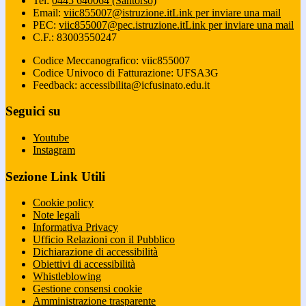
Tel:
0445 640064 (Santorso)
Email:
viic855007@istruzione.it
Link per inviare una mail
PEC:
viic855007@pec.istruzione.it
Link per inviare una mail
C.F.: 83003550247
Codice Meccanografico: viic855007
Codice Univoco di Fatturazione: UFSA3G
Feedback: accessibilita@icfusinato.edu.it
Seguici su
Youtube
Instagram
Sezione Link Utili
Cookie policy
Note legali
Informativa Privacy
Ufficio Relazioni con il Pubblico
Dichiarazione di accessibilità
Obiettivi di accessibilità
Whistleblowing
Gestione consensi cookie
Amministrazione trasparente