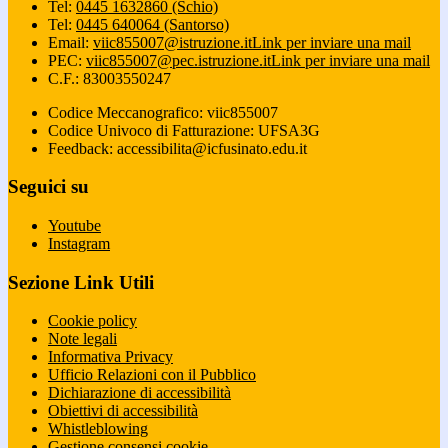
Tel:
0445 1632860 (Schio)
Tel:
0445 640064 (Santorso)
Email:
viic855007@istruzione.it
Link per inviare una mail
PEC:
viic855007@pec.istruzione.it
Link per inviare una mail
C.F.: 83003550247
Codice Meccanografico: viic855007
Codice Univoco di Fatturazione: UFSA3G
Feedback: accessibilita@icfusinato.edu.it
Seguici su
Youtube
Instagram
Sezione Link Utili
Cookie policy
Note legali
Informativa Privacy
Ufficio Relazioni con il Pubblico
Dichiarazione di accessibilità
Obiettivi di accessibilità
Whistleblowing
Gestione consensi cookie