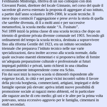
Ferdinando Mistrorigo, riferiva di un suo colloquio con don
Giovanni Pasini, direttore del locale Ginnasio, nel corso del quale il
sacerdote gli aveva esternato la proposta di aggregare al suo istituto,
a partire dall’anno scolastico 1899-1900, le scuole tecniche. Il
mese dopo cominciò l’aggregazione e prese avvio la storia di quella
che sarebbe divenuta, di lì a molti anni e per successive
metamorfosi, la scuola media statale “A. Fusinato”.
Nel 1899 iniziò la prima classe di una scuola tecnica che dopo un
triennio di gestione privata divenne comunale nel 1903. Secondo gli
ordinamenti del tempo la scuola tecnica, destinata a sopravvivere
fino alla riforma Gentile del 1923, era un istituto secondario
triennale che preparava l’istituto tecnico nelle sue varie
specializzazioni, dava inoltre accesso alla scuola normale, dalla
quale uscivano maestri elementari e si proponeva infine di fornire
un’adeguata preparazione culturale e professionale ai futuri
impiegati pubblici e privati, tanto richiesti in una cittadina
economicamente intraprendente come era Schio.
Fin dai suoi inizi la nuova scuola si dimostrò rispondente alle
esigenze locali, in città e nei paesi vicini incontrò subito il favore
della piccola borghesia, commercianti, artigiani, impiegati e delle
famiglie operaie più elevate: apriva infatti nuove possibilità di
promozione sociale ai ragazzi meno abbienti, ed in particolare
alle ragazze anche di ceto medio; gli uni e le altre per la prima volta
potevano, senza eccessivo aggravio per le famiglia, cimentarsi in
studi secondari.