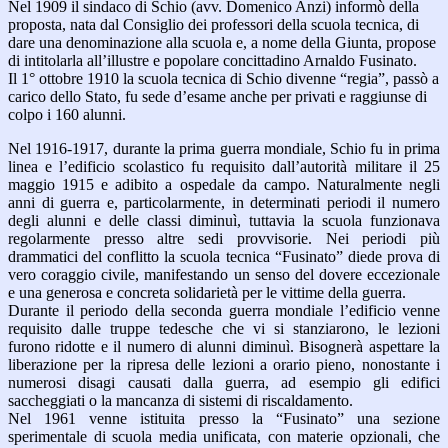
Nel 1909 il sindaco di Schio (avv. Domenico Anzi) informò della
proposta, nata dal Consiglio dei professori della scuola tecnica, di
dare una denominazione alla scuola e, a nome della Giunta, propose
di intitolarla all’illustre e popolare concittadino Arnaldo Fusinato.
Il 1° ottobre 1910 la scuola tecnica di Schio divenne “regia”, passò a
carico dello Stato, fu sede d’esame anche per privati e raggiunse di
colpo i 160 alunni.
Nel 1916-1917, durante la prima guerra mondiale, Schio fu in prima
linea e l’edificio scolastico fu requisito dall’autorità militare il 25
maggio 1915 e adibito a ospedale da campo. Naturalmente negli
anni di guerra e, particolarmente, in determinati periodi il numero
degli alunni e delle classi diminuì, tuttavia la scuola funzionava
regolarmente presso altre sedi provvisorie. Nei periodi più
drammatici del conflitto la scuola tecnica “Fusinato” diede prova di
vero coraggio civile, manifestando un senso del dovere eccezionale
e una generosa e concreta solidarietà per le vittime della guerra.
Durante il periodo della seconda guerra mondiale l’edificio venne
requisito dalle truppe tedesche che vi si stanziarono, le lezioni
furono ridotte e il numero di alunni diminuì. Bisognerà aspettare la
liberazione per la ripresa delle lezioni a orario pieno, nonostante i
numerosi disagi causati dalla guerra, ad esempio gli edifici
saccheggiati o la mancanza di sistemi di riscaldamento.
Nel 1961 venne istituita presso la “Fusinato” una sezione
sperimentale di scuola media unificata, con materie opzionali, che