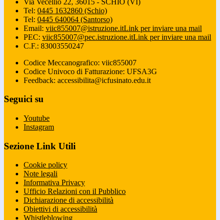
Via Vecellio 22, 36015 - SCHIO (VI)
Tel:
0445 1632860 (Schio)
Tel:
0445 640064 (Santorso)
Email:
viic855007@istruzione.it
Link per inviare una mail
PEC:
viic855007@pec.istruzione.it
Link per inviare una mail
C.F.: 83003550247
Codice Meccanografico: viic855007
Codice Univoco di Fatturazione: UFSA3G
Feedback: accessibilita@icfusinato.edu.it
Seguici su
Youtube
Instagram
Sezione Link Utili
Cookie policy
Note legali
Informativa Privacy
Ufficio Relazioni con il Pubblico
Dichiarazione di accessibilità
Obiettivi di accessibilità
Whistleblowing