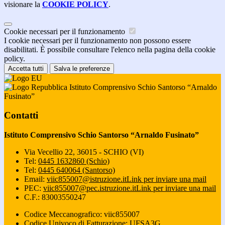
visionare la
COOKIE POLICY
.
Cookie necessari per il funzionamento
I cookie necessari per il funzionamento non possono essere
disabilitati. È possibile consultare l'elenco nella pagina della cookie
policy.
Accetta tutti
Salva le preferenze
Istituto Comprensivo Schio Santorso “Arnaldo
Fusinato”
Contatti
Istituto Comprensivo Schio Santorso “Arnaldo Fusinato”
Via Vecellio 22, 36015 - SCHIO (VI)
Tel:
0445 1632860 (Schio)
Tel:
0445 640064 (Santorso)
Email:
viic855007@istruzione.it
Link per inviare una mail
PEC:
viic855007@pec.istruzione.it
Link per inviare una mail
C.F.: 83003550247
Codice Meccanografico: viic855007
Codice Univoco di Fatturazione: UFSA3G