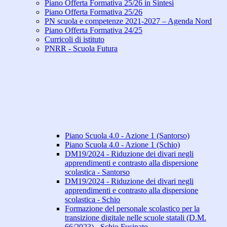
Piano Offerta Formativa 25/26 in Sintesi
Piano Offerta Formativa 25/26
PN scuola e competenze 2021-2027 – Agenda Nord
Piano Offerta Formativa 24/25
Curricoli di istituto
PNRR - Scuola Futura
Piano Scuola 4.0 - Azione 1 (Santorso)
Piano Scuola 4.0 - Azione 1 (Schio)
DM19/2024 - Riduzione dei divari negli
apprendimenti e contrasto alla dispersione
scolastica - Santorso
DM19/2024 - Riduzione dei divari negli
apprendimenti e contrasto alla dispersione
scolastica - Schio
Formazione del personale scolastico per la
transizione digitale nelle scuole statali (D.M.
66/2023) - Schio Fusinato