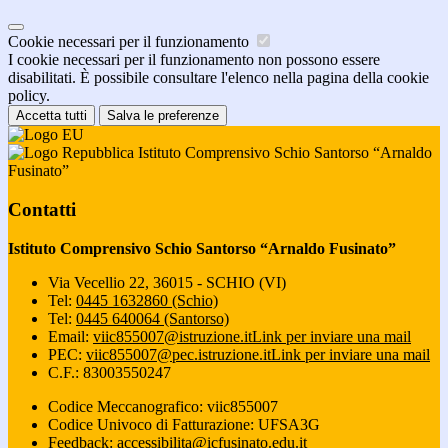
Cookie necessari per il funzionamento
I cookie necessari per il funzionamento non possono essere
disabilitati. È possibile consultare l'elenco nella pagina della cookie
policy.
Accetta tutti
Salva le preferenze
Istituto Comprensivo Schio Santorso “Arnaldo
Fusinato”
Contatti
Istituto Comprensivo Schio Santorso “Arnaldo Fusinato”
Via Vecellio 22, 36015 - SCHIO (VI)
Tel:
0445 1632860 (Schio)
Tel:
0445 640064 (Santorso)
Email:
viic855007@istruzione.it
Link per inviare una mail
PEC:
viic855007@pec.istruzione.it
Link per inviare una mail
C.F.: 83003550247
Codice Meccanografico: viic855007
Codice Univoco di Fatturazione: UFSA3G
Feedback: accessibilita@icfusinato.edu.it