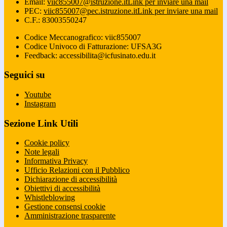
Email:
viic855007@istruzione.it
Link per inviare una mail
PEC:
viic855007@pec.istruzione.it
Link per inviare una mail
C.F.: 83003550247
Codice Meccanografico: viic855007
Codice Univoco di Fatturazione: UFSA3G
Feedback: accessibilita@icfusinato.edu.it
Seguici su
Youtube
Instagram
Sezione Link Utili
Cookie policy
Note legali
Informativa Privacy
Ufficio Relazioni con il Pubblico
Dichiarazione di accessibilità
Obiettivi di accessibilità
Whistleblowing
Gestione consensi cookie
Amministrazione trasparente