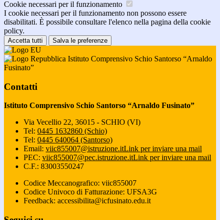
Cookie necessari per il funzionamento
I cookie necessari per il funzionamento non possono essere
disabilitati. È possibile consultare l'elenco nella pagina della cookie
policy.
Accetta tutti
Salva le preferenze
Istituto Comprensivo Schio Santorso “Arnaldo
Fusinato”
Contatti
Istituto Comprensivo Schio Santorso “Arnaldo Fusinato”
Via Vecellio 22, 36015 - SCHIO (VI)
Tel:
0445 1632860 (Schio)
Tel:
0445 640064 (Santorso)
Email:
viic855007@istruzione.it
Link per inviare una mail
PEC:
viic855007@pec.istruzione.it
Link per inviare una mail
C.F.: 83003550247
Codice Meccanografico: viic855007
Codice Univoco di Fatturazione: UFSA3G
Feedback: accessibilita@icfusinato.edu.it
Seguici su