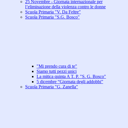
25 Novembre - Giornata internazionale per
l’eliminazione della violenza contro le donne
Scuola Primaria "V. Da Feltre"
Scuola Primaria "S.G. Bosco"
"Mi prendo cura di te"
Siamo tutti pezzi unici
La mitica quinta A T. P. "S. G. Bosco"
5 dicembre “Giornata degli addobbi”
Scuola Primaria "G. Zanella"