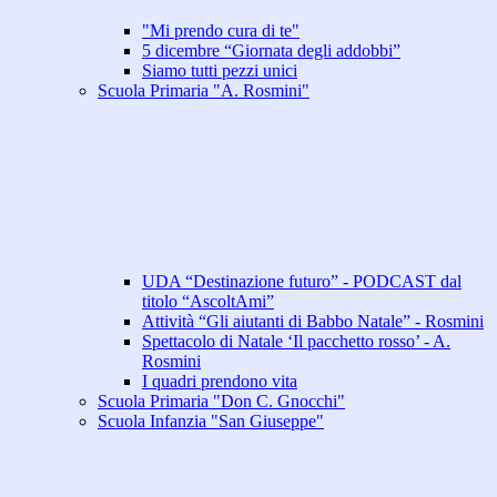
"Mi prendo cura di te"
5 dicembre “Giornata degli addobbi”
Siamo tutti pezzi unici
Scuola Primaria "A. Rosmini"
UDA “Destinazione futuro” - PODCAST dal
titolo “AscoltAmi”
Attività “Gli aiutanti di Babbo Natale” - Rosmini
Spettacolo di Natale ‘Il pacchetto rosso’ - A.
Rosmini
I quadri prendono vita
Scuola Primaria "Don C. Gnocchi"
Scuola Infanzia "San Giuseppe"