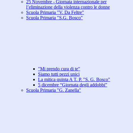
25 Novembre - Giornata internazionale per
l’eliminazione della violenza contro le donne
Scuola Primaria "V. Da Feltre"
Scuola Primaria "S.G. Bosco"
"Mi prendo cura di te"
Siamo tutti pezzi unici
La mitica quinta A T. P. "S. G. Bosco"
5 dicembre “Giornata degli addobbi”
Scuola Primaria "G. Zanella"