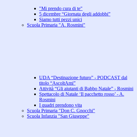
"Mi prendo cura di te"
5 dicembre “Giornata degli addobbi”
Siamo tutti pezzi unici
Scuola Primaria "A. Rosmini"
UDA “Destinazione futuro” - PODCAST dal
titolo “AscoltAmi”
Attività “Gli aiutanti di Babbo Natale” - Rosmini
Spettacolo di Natale ‘Il pacchetto rosso’ - A.
Rosmini
I quadri prendono vita
Scuola Primaria "Don C. Gnocchi"
Scuola Infanzia "San Giuseppe"