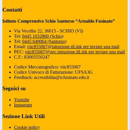
Contatti
Istituto Comprensivo Schio Santorso “Arnaldo Fusinato”
Via Vecellio 22, 36015 - SCHIO (VI)
Tel:
0445 1632860 (Schio)
Tel:
0445 640064 (Santorso)
Email:
viic855007@istruzione.it
Link per inviare una mail
PEC:
viic855007@pec.istruzione.it
Link per inviare una mail
C.F.: 83003550247
Codice Meccanografico: viic855007
Codice Univoco di Fatturazione: UFSA3G
Feedback: accessibilita@icfusinato.edu.it
Seguici su
Youtube
Instagram
Sezione Link Utili
Cookie policy