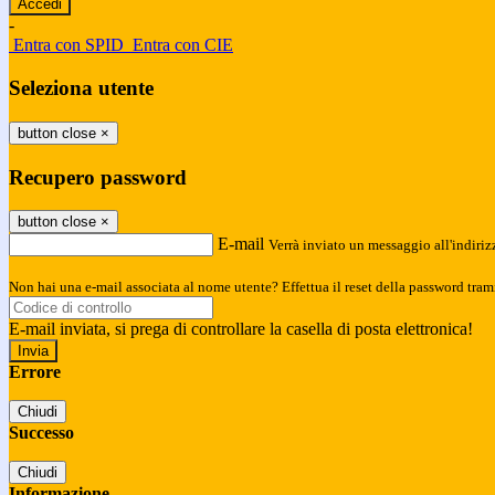
-
Entra con SPID
Entra con CIE
Seleziona utente
button close
×
Recupero password
button close
×
E-mail
Verrà inviato un messaggio all'indirizz
Non hai una e-mail associata al nome utente? Effettua il reset della password tram
E-mail inviata, si prega di controllare la casella di posta elettronica!
Errore
Chiudi
Successo
Chiudi
Informazione