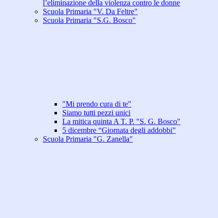
l’eliminazione della violenza contro le donne
Scuola Primaria "V. Da Feltre"
Scuola Primaria "S.G. Bosco"
"Mi prendo cura di te"
Siamo tutti pezzi unici
La mitica quinta A T. P. "S. G. Bosco"
5 dicembre “Giornata degli addobbi”
Scuola Primaria "G. Zanella"