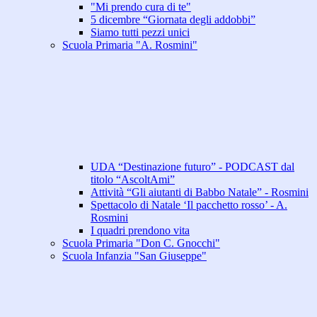
"Mi prendo cura di te"
5 dicembre “Giornata degli addobbi”
Siamo tutti pezzi unici
Scuola Primaria "A. Rosmini"
UDA “Destinazione futuro” - PODCAST dal
titolo “AscoltAmi”
Attività “Gli aiutanti di Babbo Natale” - Rosmini
Spettacolo di Natale ‘Il pacchetto rosso’ - A.
Rosmini
I quadri prendono vita
Scuola Primaria "Don C. Gnocchi"
Scuola Infanzia "San Giuseppe"