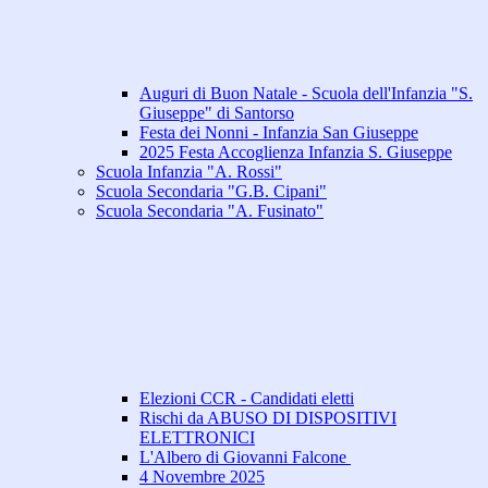
Auguri di Buon Natale - Scuola dell'Infanzia "S.
Giuseppe" di Santorso
Festa dei Nonni - Infanzia San Giuseppe
2025 Festa Accoglienza Infanzia S. Giuseppe
Scuola Infanzia "A. Rossi"
Scuola Secondaria "G.B. Cipani"
Scuola Secondaria "A. Fusinato"
Elezioni CCR - Candidati eletti
Rischi da ABUSO DI DISPOSITIVI
ELETTRONICI
L'Albero di Giovanni Falcone
4 Novembre 2025