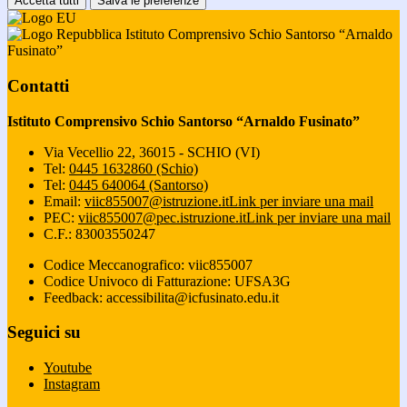
Accetta tutti
Salva le preferenze
Istituto Comprensivo Schio Santorso “Arnaldo
Fusinato”
Contatti
Istituto Comprensivo Schio Santorso “Arnaldo Fusinato”
Via Vecellio 22, 36015 - SCHIO (VI)
Tel:
0445 1632860 (Schio)
Tel:
0445 640064 (Santorso)
Email:
viic855007@istruzione.it
Link per inviare una mail
PEC:
viic855007@pec.istruzione.it
Link per inviare una mail
C.F.: 83003550247
Codice Meccanografico: viic855007
Codice Univoco di Fatturazione: UFSA3G
Feedback: accessibilita@icfusinato.edu.it
Seguici su
Youtube
Instagram