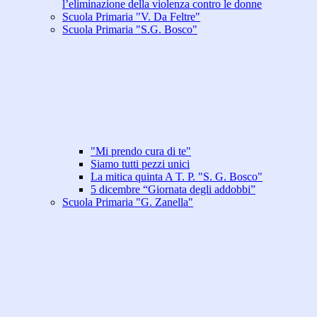
l’eliminazione della violenza contro le donne
Scuola Primaria "V. Da Feltre"
Scuola Primaria "S.G. Bosco"
"Mi prendo cura di te"
Siamo tutti pezzi unici
La mitica quinta A T. P. "S. G. Bosco"
5 dicembre “Giornata degli addobbi”
Scuola Primaria "G. Zanella"