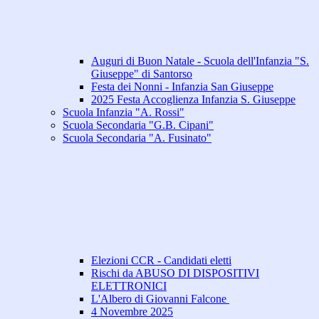
Auguri di Buon Natale - Scuola dell'Infanzia "S.
Giuseppe" di Santorso
Festa dei Nonni - Infanzia San Giuseppe
2025 Festa Accoglienza Infanzia S. Giuseppe
Scuola Infanzia "A. Rossi"
Scuola Secondaria "G.B. Cipani"
Scuola Secondaria "A. Fusinato"
Elezioni CCR - Candidati eletti
Rischi da ABUSO DI DISPOSITIVI
ELETTRONICI
L'Albero di Giovanni Falcone
4 Novembre 2025