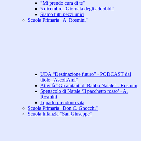
"Mi prendo cura di te"
5 dicembre “Giornata degli addobbi”
Siamo tutti pezzi unici
Scuola Primaria "A. Rosmini"
UDA “Destinazione futuro” - PODCAST dal
titolo “AscoltAmi”
Attività “Gli aiutanti di Babbo Natale” - Rosmini
Spettacolo di Natale ‘Il pacchetto rosso’ - A.
Rosmini
I quadri prendono vita
Scuola Primaria "Don C. Gnocchi"
Scuola Infanzia "San Giuseppe"