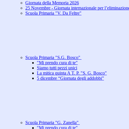
Giornata della Memoria 2026
25 Novembre - Giornata internazionale per l’eliminazione
Scuola Primaria "V. Da Feltre"
Scuola Primaria "S.G. Bosco"
"Mi prendo cura di te"
Siamo tutti pezzi unici
La mitica quinta A T. P. "S. G. Bosco"
5 dicembre “Giornata degli addobbi”
Scuola Primaria "G. Zanella"
"Mi prendo cura di te"