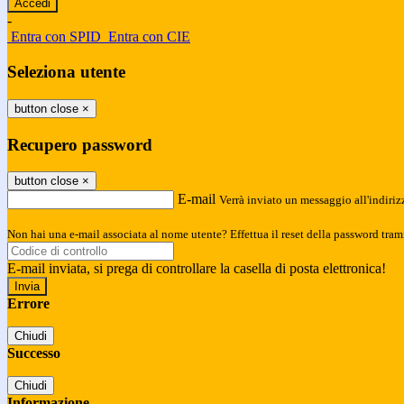
-
Entra con SPID
Entra con CIE
Seleziona utente
button close
×
Recupero password
button close
×
E-mail
Verrà inviato un messaggio all'indirizz
Non hai una e-mail associata al nome utente? Effettua il reset della password tram
E-mail inviata, si prega di controllare la casella di posta elettronica!
Errore
Chiudi
Successo
Chiudi
Informazione