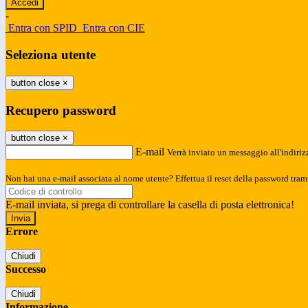
-
Entra con SPID
Entra con CIE
Seleziona utente
button close
×
Recupero password
button close
×
E-mail
Verrà inviato un messaggio all'indirizz
Non hai una e-mail associata al nome utente? Effettua il reset della password tram
E-mail inviata, si prega di controllare la casella di posta elettronica!
Errore
Chiudi
Successo
Chiudi
Informazione