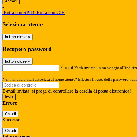
-
Entra con SPID
Entra con CIE
Seleziona utente
button close
×
Recupero password
button close
×
E-mail
Verrà inviato un messaggio all'indirizz
Non hai una e-mail associata al nome utente? Effettua il reset della password tram
E-mail inviata, si prega di controllare la casella di posta elettronica!
Errore
Chiudi
Successo
Chiudi
Informazione