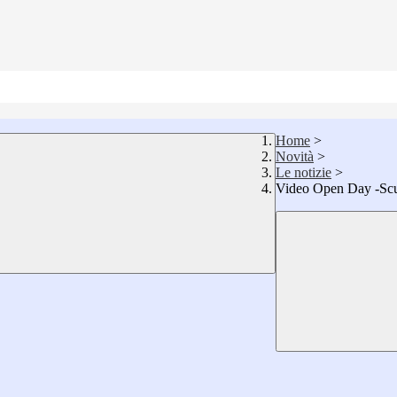
Home
>
Novità
>
Le notizie
>
Video Open Day -Scu