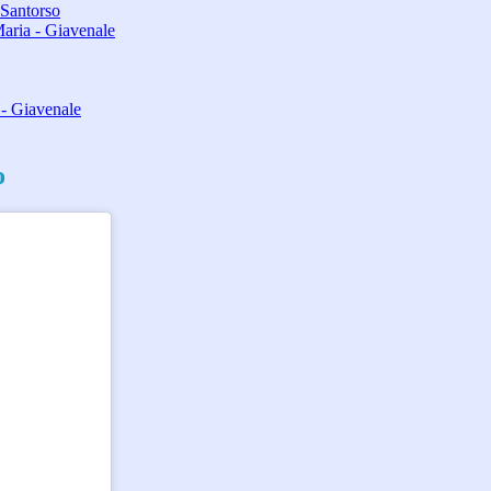
 Santorso
aria - Giavenale
 - Giavenale
o