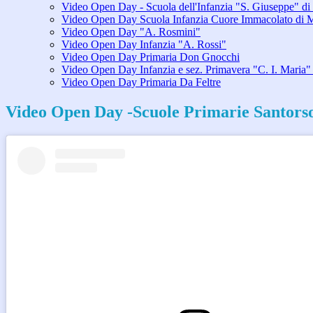
Video Open Day - Scuola dell'Infanzia "S. Giuseppe" di
Video Open Day Scuola Infanzia Cuore Immacolato di M
Video Open Day "A. Rosmini"
Video Open Day Infanzia "A. Rossi"
Video Open Day Primaria Don Gnocchi
Video Open Day Infanzia e sez. Primavera "C. I. Maria"
Video Open Day Primaria Da Feltre
Video Open Day -Scuole Primarie Santors