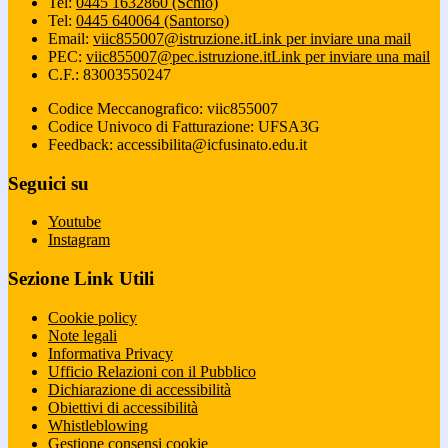
Tel:
0445 1632860 (Schio)
Tel:
0445 640064 (Santorso)
Email:
viic855007@istruzione.it
Link per inviare una mail
PEC:
viic855007@pec.istruzione.it
Link per inviare una mail
C.F.: 83003550247
Codice Meccanografico: viic855007
Codice Univoco di Fatturazione: UFSA3G
Feedback: accessibilita@icfusinato.edu.it
Seguici su
Youtube
Instagram
Sezione Link Utili
Cookie policy
Note legali
Informativa Privacy
Ufficio Relazioni con il Pubblico
Dichiarazione di accessibilità
Obiettivi di accessibilità
Whistleblowing
Gestione consensi cookie