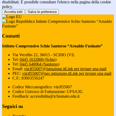
disabilitati. È possibile consultare l'elenco nella pagina della cookie
policy.
Accetta tutti
Salva le preferenze
Istituto Comprensivo Schio Santorso “Arnaldo
Fusinato”
Contatti
Istituto Comprensivo Schio Santorso “Arnaldo Fusinato”
Via Vecellio 22, 36015 - SCHIO (VI)
Tel:
0445 1632860 (Schio)
Tel:
0445 640064 (Santorso)
Email:
viic855007@istruzione.it
Link per inviare una mail
PEC:
viic855007@pec.istruzione.it
Link per inviare una mail
C.F.: 83003550247
Codice Meccanografico: viic855007
Codice Univoco di Fatturazione: UFSA3G
Feedback: accessibilita@icfusinato.edu.it
Seguici su